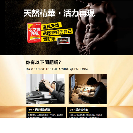
台灣天然壯陽藥品網購店
徹底告別深夜的無奈，早洩藥
給你最強力的後盾
面對伴侶期待的眼神，最糟糕的體驗莫過於身體的無
能為力，
早洩藥
懂男人的苦，更懂如何用最安全的方
式幫你解決問題，產品堅持採用天然草本配方，絕不
添加會對身體造成負擔的化學化學物，給予你最純淨
的機能呵護，它的使用方式簡單到超乎想像，非常適
合不喜歡繁瑣步驟的男士，隨手一片就能完成每日保
養，它的顯著效果是全球無數男士長期回購的理由，