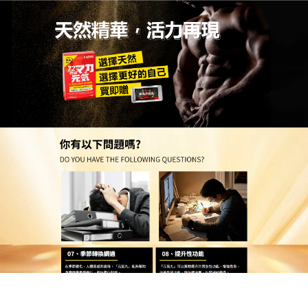
台灣天然壯陽藥品網購店
治療早洩藥物快速溶解，讓男
人更有底氣
渴望久一點，卻總是心有餘而力不足？
治療早洩藥物
幫你找回掌控權，入口即化，省去傳統吞服困擾，天
然草本配方溫和順口，方便攜帶與保存，適合現代男
性隨時使用，效果顯著且令人振奮！治療早洩藥物服
用後不僅重獲良好的勃起能力，更能享受更持久、更
滿意的性愛體驗（一炮到天亮不再是夢想），這份重
燃的熱情，能驅散老年常見的孤寂感，增進伴侶情