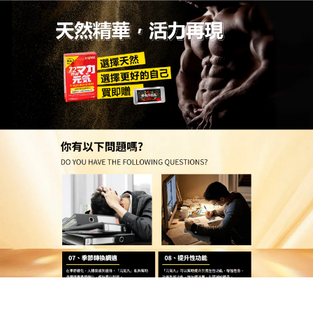
台灣天然壯陽藥品網購店
瑪卡壯陽產品草本固陽便捷
補，持久雄風不缺位
男人過35，最怕陽痿早洩來攪局，親密時光全掃興！
瑪卡壯陽產品
以淫羊藿、肉蓯蓉、人參為核心天然成
分，搭配枸杞調理體質，所有原料均為天然植萃，無
化學激素、無防腐劑，溫和滋補不燥熱，採用微粉化
技術處理，成分更細膩，吸收速度更快，滋補效果更
顯著，使用方便無負擔，每日1次溫水送服，小包裝便
於攜帶，出差、旅行也能堅持，堅持服用，短期可感