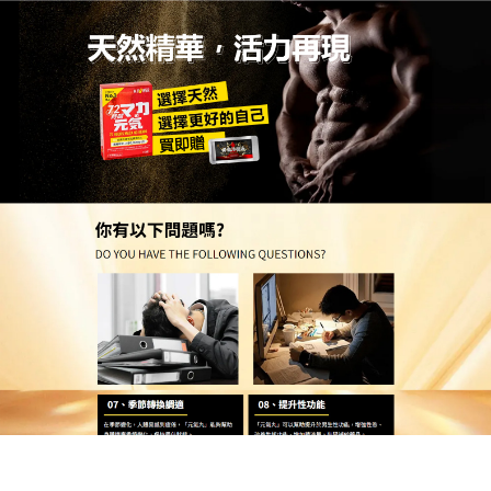
台灣天然壯陽藥品網購店
瑪卡壯陽產品天然精華快速起
效，早洩困擾即刻緩解
想快速改善早洩問題？這款
瑪卡壯陽產品
萃取天然植
萃精華，經特殊工藝處理，吸收快、起效迅速，使用
方便易堅持，每日1次溫水送服，小包裝便於攜帶，出
差、旅行也能輕鬆攜帶，不中斷調理計畫，使用方
便，口服後短時間內即可感受到效果，有效延長射精
時間，無化學添加，瑪卡壯陽產品安全無負擔，讓你
在親密時刻不再窘迫，快速緩解早洩困擾，重拾從容