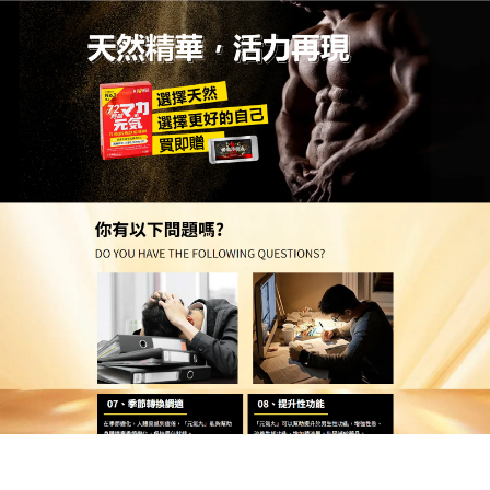
台灣天然壯陽藥品網購店
長久原來可以這麼簡單，治療
早洩藥物隨手一粒告別繁瑣塗
抹
在很多人的印象中，想要解決早洩問題，要麼得嘗試
各種成分不明的外用濕巾，要麼得在關鍵時刻前忍受
繁瑣的塗抹與清洗，大倒胃口，這款天然成分
治療早
洩藥物
徹底打破了這種刻板印象，讓你驚嘆：延時原
來可以這麼簡單！這款產品採用純天然植物萃取，不
含西藥與化學添加物，安全無副作用，告別吞嚥大藥