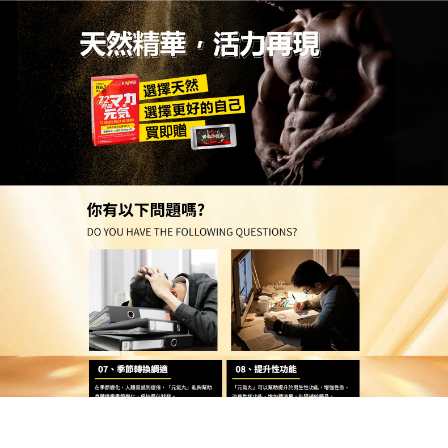
台灣天然壯陽藥品網購店
告別身體被掏空！治療早洩藥
物是高壓上班族最強的能量補
給
每天加班應酬，回到家只覺得身體被掏空，連親熱的
心思都沒了？長此以往，不僅事業壓力大，家庭關係
也亮起紅燈，
治療早洩藥物
不單單是用於房事，更是
現代高壓男人的全方位體力充電站，口感甘醇、溫潤
順口，完全沒有苦澀感，它能有效驅散疲勞感、補充
元氣，讓你白天在職場精明幹練，晚上在臥室生龍活